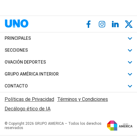
PRINCIPALES
Últimas Noticias
SECCIONES
Política
Horóscopo
OVACIÓN DEPORTES
Sociedad
Motores
Fútbol
GRUPO AMÉRICA INTERIOR
Policiales
Recetas
Mundial
Canal 7 en Vivo
CONTACTO
Judiciales
Trucos caseros
Automovilismo
Radio Nihuil
Acerca de Nosotros
Economia
Políticas de Privacidad
Términos y Condiciones
Series y Películas
Rugby
FM UNA
Contactanos
Decálogo ético de IA
Edictos y Solicitadas
Tenis
Radio Brava
Newsletter
Básquet
© Copyright 2026 GRUPO AMERICA – Todos los derechos
San Juan 8
reservados
Boxeo