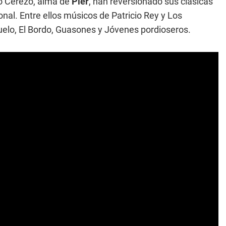
o Cerezo, alma de
Pier
, han reversionado sus clásicas
nal. Entre ellos músicos de Patricio Rey y Los
buelo, El Bordo, Guasones y Jóvenes pordioseros.