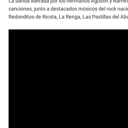
La banda liderada por los hermanos Agustín y Ramir
canciones, junto a destacados músicos del rock nacio
Redonditos de Ricota, La Renga, Las Pastillas del A