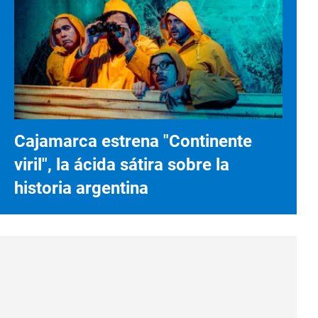
Cajamarca estrena "Continente
viril", la ácida sátira sobre la
historia argentina