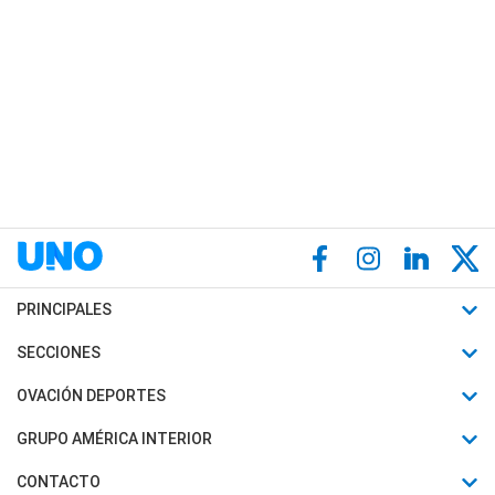
PRINCIPALES
Últimas Noticias
SECCIONES
Política
Horóscopo
OVACIÓN DEPORTES
Sociedad
Motores
Fútbol
GRUPO AMÉRICA INTERIOR
Policiales
Recetas
Mundial
Canal 7 en Vivo
CONTACTO
Judiciales