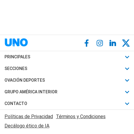
PRINCIPALES
Últimas Noticias
SECCIONES
Política
Horóscopo
OVACIÓN DEPORTES
Sociedad
Motores
Fútbol
GRUPO AMÉRICA INTERIOR
Policiales
Recetas
Mundial
Canal 7 en Vivo
CONTACTO
Judiciales
Trucos caseros
Automovilismo
Radio Nihuil
Acerca de Nosotros
Economia
Políticas de Privacidad
Términos y Condiciones
Series y Películas
Rugby
FM UNA
Contactanos
Decálogo ético de IA
Edictos y Solicitadas
Tenis
Radio Brava