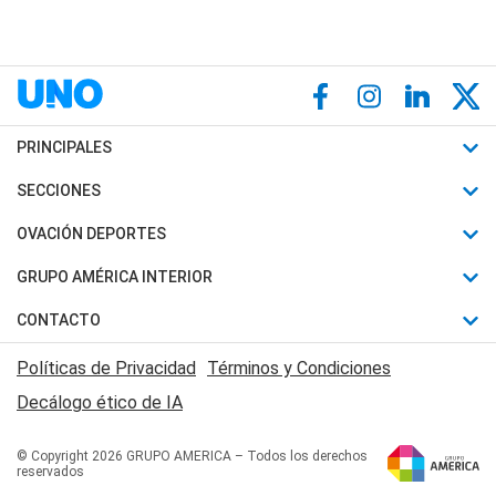
PRINCIPALES
Últimas Noticias
SECCIONES
Política
Horóscopo
OVACIÓN DEPORTES
Sociedad
Motores
Fútbol
GRUPO AMÉRICA INTERIOR
Policiales
Recetas
Mundial
Canal 7 en Vivo
CONTACTO
Judiciales
Trucos caseros
Automovilismo
Radio Nihuil
Acerca de Nosotros
Economia
Políticas de Privacidad
Términos y Condiciones
Series y Películas
Rugby
FM UNA
Contactanos
Decálogo ético de IA
Edictos y Solicitadas
Tenis
Radio Brava
Newsletter
Básquet
© Copyright 2026 GRUPO AMERICA – Todos los derechos
San Juan 8
reservados
Boxeo