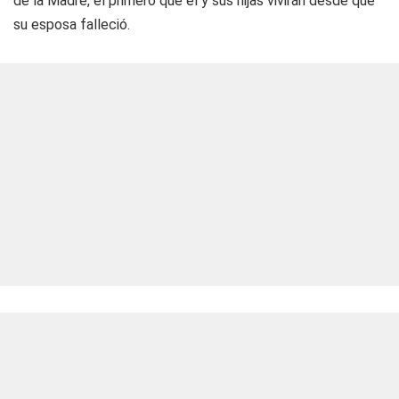
de la Madre, el primero que él y sus hijas vivirán desde que
su esposa falleció.