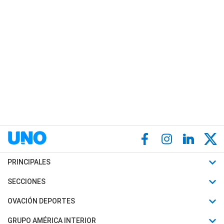
PRINCIPALES
Últimas Noticias
SECCIONES
Política
Horóscopo
OVACIÓN DEPORTES
Sociedad
Motores
Fútbol
GRUPO AMÉRICA INTERIOR