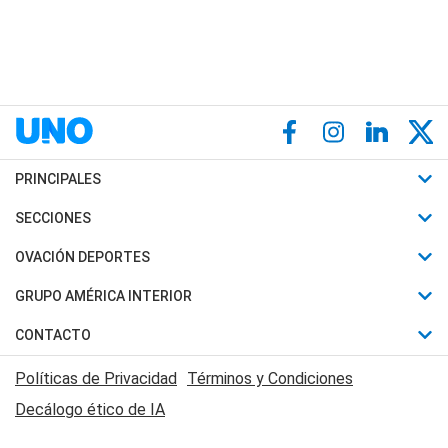
PRINCIPALES
Últimas Noticias
SECCIONES
Política
Horóscopo
OVACIÓN DEPORTES
Sociedad
Motores
Fútbol
GRUPO AMÉRICA INTERIOR
Policiales
Recetas
Mundial
Canal 7 en Vivo
CONTACTO
Judiciales
Trucos caseros
Automovilismo
Radio Nihuil
Acerca de Nosotros
Economia
Políticas de Privacidad
Términos y Condiciones
Series y Películas
Rugby
FM UNA
Contactanos
Decálogo ético de IA
Edictos y Solicitadas
Tenis
Radio Brava
Newsletter