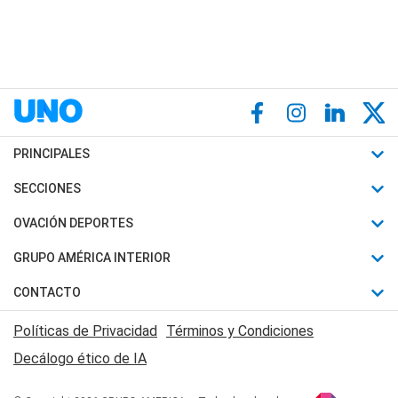
PRINCIPALES
Últimas Noticias
SECCIONES
Política
Horóscopo
OVACIÓN DEPORTES
Sociedad
Motores
Fútbol
GRUPO AMÉRICA INTERIOR
Policiales
Recetas
Mundial
Canal 7 en Vivo
CONTACTO
Judiciales
Trucos caseros
Automovilismo
Radio Nihuil
Acerca de Nosotros
Economia
Políticas de Privacidad
Términos y Condiciones
Series y Películas
Rugby
FM UNA
Contactanos
Decálogo ético de IA
Edictos y Solicitadas
Tenis
Radio Brava
Newsletter