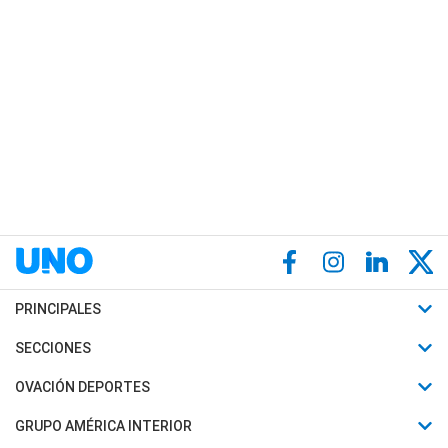
PRINCIPALES
Últimas Noticias
SECCIONES
Política
Horóscopo
OVACIÓN DEPORTES
Sociedad
Motores
Fútbol
GRUPO AMÉRICA INTERIOR
Policiales