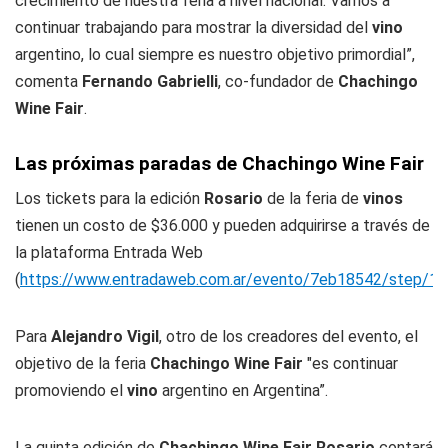
crecimiento de nuestra feria a nivel nacional. Vamos a
continuar trabajando para mostrar la diversidad del
vino
argentino, lo cual siempre es nuestro objetivo primordial”,
comenta
Fernando Gabrielli
, co-fundador de
Chachingo
Wine Fair
.
Las próximas paradas de Chachingo Wine Fair
Los tickets para la edición
Rosario
de la feria de
vinos
tienen un costo de $36.000 y pueden adquirirse a través de
la plataforma Entrada Web
(
https://www.entradaweb.com.ar/evento/7eb18542/step/1
).
Para
Alejandro Vigil
, otro de los creadores del evento, el
objetivo de la feria
Chachingo Wine Fair
"es continuar
promoviendo el
vino
argentino en Argentina”.
La quinta edición de
Chachingo Wine Fair
Rosario
contará