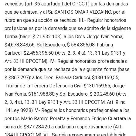
vencidos (art. 36 apartado I del CPCCT) por las demandas
que se admiten, y al Sr. SANTOS OMAR VIZCAINO, por el
rubro en que su acción se rechaza. III.- Regular honorarios
profesionales por la demanda que se admite de la siguiente
forma (base: $ 21.932.103): a los Dres. Jorge Ivan Yoma,
$4.678.848,66; Sol Escudero, $ 584.856,08; Fabiana
Carlucci, $2.456.395,50 (Arts. 2, 3, 4 a), 13, 31 Ley 9131 y
Art. 33 III CPCCTM). IV.- Regular honorarios profesionales
por la demanda que se rechaza de la siguiente forma (base:
$ $867.797): a los Dres. Fabiana Carlucci, $130.169,55;
Titular de la Tercera Defensoría Civil $130.169,55; Jorge
Ivan Yoma, $161.988,80 y Sol Escudero, $ 20.248,60 (Arts.
2, 3, 4 a), 13, 31 Ley 9131 y Art. 33 III CPCCTM, Art. 9 inc.
14 Ley 8928). V.- Regular los honorarios profesionales a los
peritos Mario Ramiro Peralta y Fernando Enrique Cuartara la
suma de $877.284,20 a cada uno respectivamente (Art.
184 III CPCCTM). VI.- Se deja expresamente establecido