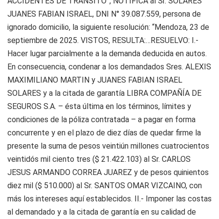
ACCIDENTES DE TRÁNSITO”, NOTIFICA al Sr. SOLARES
JUANES FABIAN ISRAEL, DNI N° 39.087.559, persona de
ignorado domicilio, la siguiente resolución: “Mendoza, 23 de
septiembre de 2025. VISTOS, RESULTA:…RESUELVO: I.-
Hacer lugar parcialmente a la demanda deducida en autos.
En consecuencia, condenar a los demandados Sres. ALEXIS
MAXIMILIANO MARTIN y JUANES FABIAN ISRAEL
SOLARES y a la citada de garantía LIBRA COMPAÑÍA DE
SEGUROS S.A. – ésta última en los términos, límites y
condiciones de la póliza contratada – a pagar en forma
concurrente y en el plazo de diez días de quedar firme la
presente la suma de pesos veintiún millones cuatrocientos
veintidós mil ciento tres ($ 21.422.103) al Sr. CARLOS
JESUS ARMANDO CORREA JUAREZ y de pesos quinientos
diez mil ($ 510.000) al Sr. SANTOS OMAR VIZCAINO, con
más los intereses aquí establecidos. II.- Imponer las costas
al demandado y a la citada de garantía en su calidad de