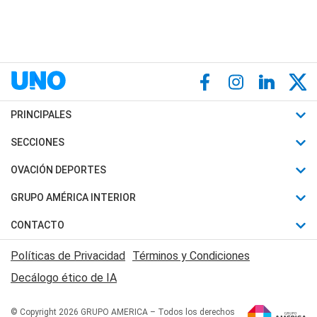
PRINCIPALES
Últimas Noticias
SECCIONES
Política
Horóscopo
OVACIÓN DEPORTES
Sociedad
Motores
Fútbol
GRUPO AMÉRICA INTERIOR
Policiales
Recetas
Mundial
Canal 7 en Vivo
CONTACTO
Judiciales
Trucos caseros
Automovilismo
Radio Nihuil
Acerca de Nosotros
Economia
Políticas de Privacidad
Términos y Condiciones
Series y Películas
Rugby
FM UNA
Contactanos
Decálogo ético de IA
Edictos y Solicitadas
Tenis
Radio Brava
Newsletter
Básquet
© Copyright 2026 GRUPO AMERICA – Todos los derechos
San Juan 8