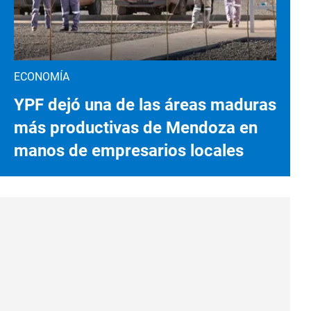
ECONOMÍA
YPF dejó una de las áreas maduras
más productivas de Mendoza en
manos de empresarios locales