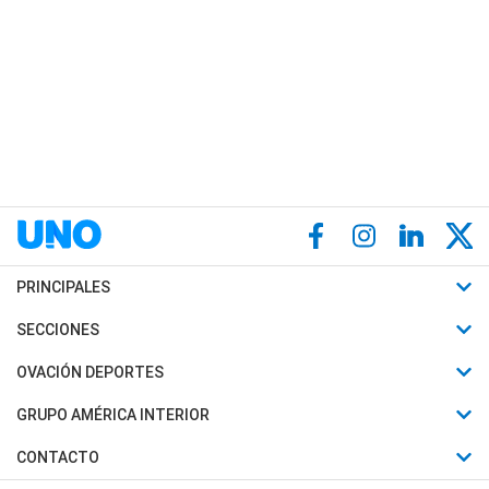
PRINCIPALES
Últimas Noticias
SECCIONES
Política
Horóscopo
OVACIÓN DEPORTES
Sociedad
Motores
Fútbol
GRUPO AMÉRICA INTERIOR
Policiales
Recetas
Mundial
Canal 7 en Vivo
CONTACTO
Judiciales
Trucos caseros
Automovilismo