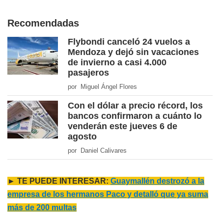
Recomendadas
Flybondi canceló 24 vuelos a
Mendoza y dejó sin vacaciones
de invierno a casi 4.000
pasajeros
por Miguel Ángel Flores
Con el dólar a precio récord, los
bancos confirmaron a cuánto lo
venderán este jueves 6 de
agosto
por Daniel Calivares
► TE PUEDE INTERESAR:
Guaymallén destrozó a la
empresa de los hermanos Paco y detalló que ya suma
más de 200 multas