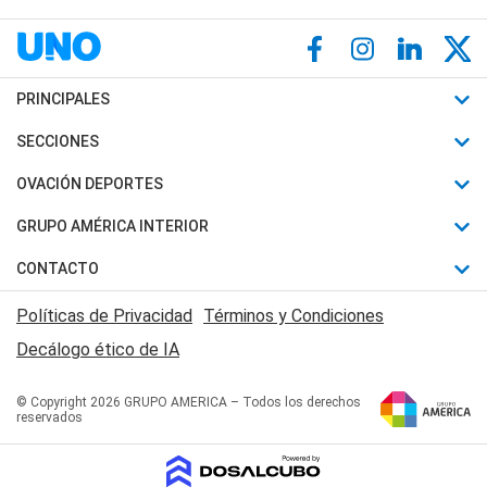
PRINCIPALES
Últimas Noticias
SECCIONES
Política
Horóscopo
OVACIÓN DEPORTES
Sociedad
Motores
Fútbol
GRUPO AMÉRICA INTERIOR
Policiales
Recetas
Mundial
Canal 7 en Vivo
CONTACTO
Judiciales
Trucos caseros
Automovilismo
Radio Nihuil
Acerca de Nosotros
Economia
Políticas de Privacidad
Términos y Condiciones
Series y Películas
Rugby
FM UNA
Contactanos
Decálogo ético de IA
Edictos y Solicitadas
Tenis
Radio Brava
Newsletter
Básquet
© Copyright 2026 GRUPO AMERICA – Todos los derechos
San Juan 8
reservados
Boxeo
Fuera de Juego