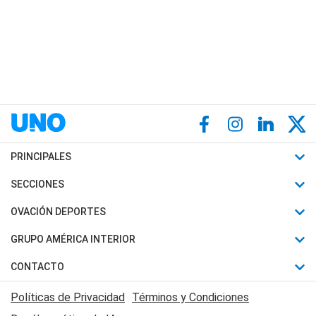
PRINCIPALES
Últimas Noticias
SECCIONES
Política
Horóscopo
OVACIÓN DEPORTES
Sociedad
Motores
Fútbol
GRUPO AMÉRICA INTERIOR
Policiales
Recetas
Mundial
Canal 7 en Vivo
CONTACTO
Judiciales
Trucos caseros
Automovilismo
Radio Nihuil
Acerca de Nosotros
Economia
Políticas de Privacidad
Términos y Condiciones
Series y Películas
Rugby
FM UNA