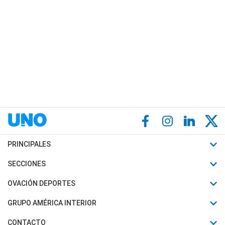
PRINCIPALES
Últimas Noticias
SECCIONES
Política
Horóscopo
OVACIÓN DEPORTES
Sociedad
Motores
Fútbol
GRUPO AMÉRICA INTERIOR
Policiales
Recetas
Mundial
Canal 7 en Vivo
CONTACTO