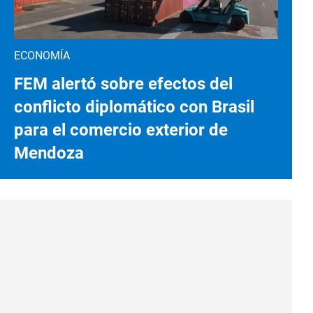
ECONOMÍA
FEM alertó sobre efectos del
conflicto diplomático con Brasil
para el comercio exterior de
Mendoza