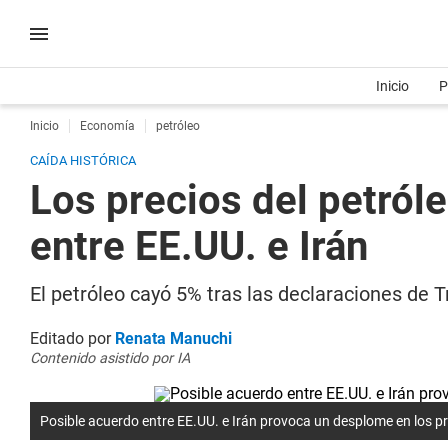
Inicio
P
Inicio
Economía
petróleo
CAÍDA HISTÓRICA
Los precios del petról
entre EE.UU. e Irán
El petróleo cayó 5% tras las declaraciones de
Editado por
Renata Manuchi
Contenido asistido por IA
Posible acuerdo entre EE.UU. e Irán provoca un desplome en los pr