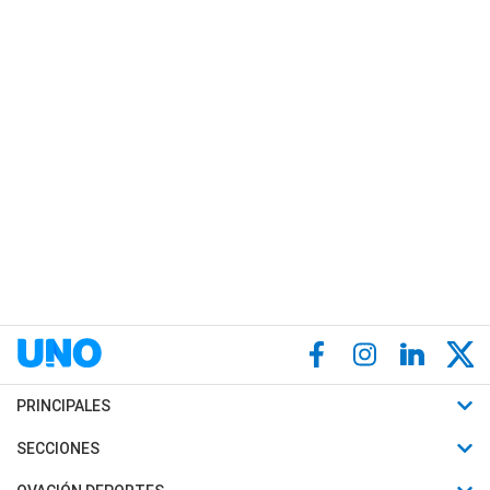
PRINCIPALES
Últimas Noticias
SECCIONES
Política
Horóscopo