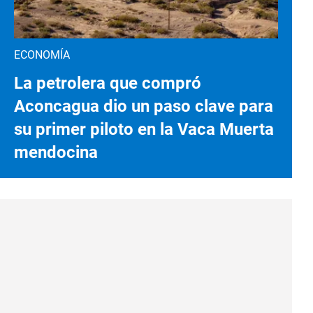
ECONOMÍA
La petrolera que compró
Aconcagua dio un paso clave para
su primer piloto en la Vaca Muerta
mendocina