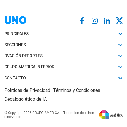
PRINCIPALES
Últimas Noticias
SECCIONES
Política
Horóscopo
OVACIÓN DEPORTES
Sociedad
Motores
Fútbol
GRUPO AMÉRICA INTERIOR
Policiales
Recetas
Mundial
Canal 7 en Vivo
CONTACTO
Judiciales
Trucos caseros
Automovilismo
Radio Nihuil
Acerca de Nosotros
Economia
Políticas de Privacidad
Términos y Condiciones
Series y Películas
Rugby
FM UNA
Contactanos
Decálogo ético de IA
Edictos y Solicitadas
Tenis
Radio Brava
Newsletter
Básquet
© Copyright 2026 GRUPO AMERICA – Todos los derechos
San Juan 8
reservados
Boxeo