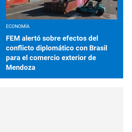
ECONOMÍA
FEM alertó sobre efectos del
conflicto diplomático con Brasil
para el comercio exterior de
Mendoza