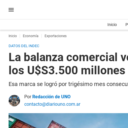
Inicio
P
Inicio
Economía
Exportaciones
DATOS DEL INDEC
La balanza comercial vo
los U$S3.500 millones
Esa marca se logró por trigésimo mes consecut
Por
Redacción de UNO
contacto@diariouno.com.ar