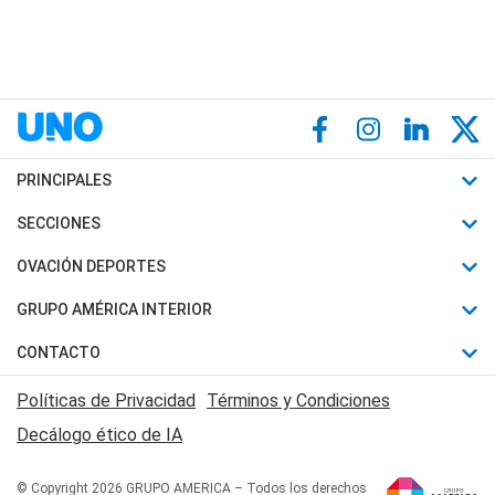
PRINCIPALES
Últimas Noticias
SECCIONES
Política
Horóscopo
OVACIÓN DEPORTES
Sociedad
Motores
Fútbol
GRUPO AMÉRICA INTERIOR
Policiales
Recetas
Mundial
Canal 7 en Vivo
CONTACTO
Judiciales
Trucos caseros
Automovilismo
Radio Nihuil
Acerca de Nosotros
Economia
Políticas de Privacidad
Términos y Condiciones
Series y Películas
Rugby
FM UNA
Contactanos
Decálogo ético de IA
Edictos y Solicitadas
Tenis
Radio Brava
Newsletter
Básquet
© Copyright 2026 GRUPO AMERICA – Todos los derechos
San Juan 8