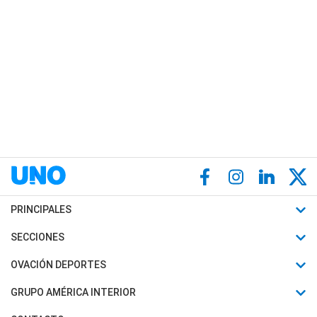
PRINCIPALES
Últimas Noticias
SECCIONES
Política
Horóscopo
OVACIÓN DEPORTES
Sociedad
Motores
Fútbol
GRUPO AMÉRICA INTERIOR
Policiales
Recetas
Mundial