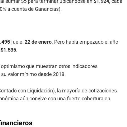
 al sumar $5 para terminar ubicándose en
$1.924
, cada
 30% a cuenta de Ganancias).
.495
fue el
22 de enero
. Pero había empezado el año
a
$1.535
.
l optimismo que muestran otros indicadores
n su valor mínimo desde 2018.
Contado con Liquidación), la mayoría de cotizaciones
conómica aún convive con una fuerte cobertura en
financieros