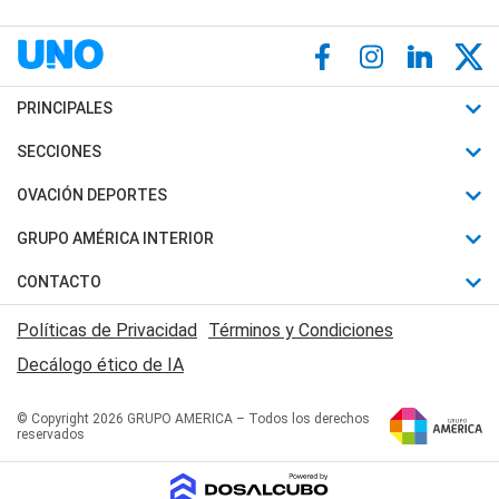
PRINCIPALES
Últimas Noticias
SECCIONES
Política
Horóscopo
OVACIÓN DEPORTES
Sociedad
Motores
Fútbol
GRUPO AMÉRICA INTERIOR
Policiales
Recetas
Mundial
Canal 7 en Vivo
CONTACTO
Judiciales
Trucos caseros
Automovilismo
Radio Nihuil
Acerca de Nosotros
Economia
Políticas de Privacidad
Términos y Condiciones
Series y Películas
Rugby
FM UNA
Contactanos
Decálogo ético de IA
Edictos y Solicitadas
Tenis
Radio Brava
Newsletter
Básquet
© Copyright 2026 GRUPO AMERICA – Todos los derechos
San Juan 8
reservados
Boxeo
Fuera de Juego