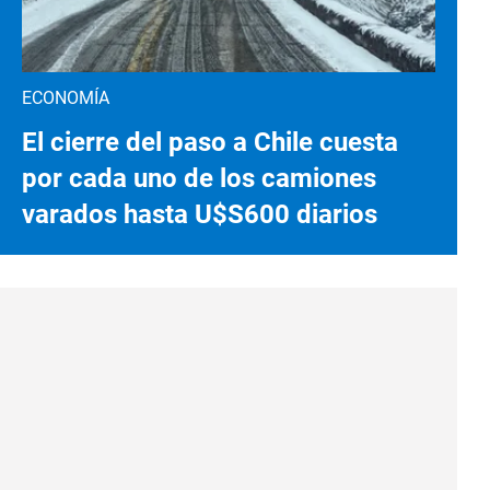
ECONOMÍA
El cierre del paso a Chile cuesta
por cada uno de los camiones
varados hasta U$S600 diarios