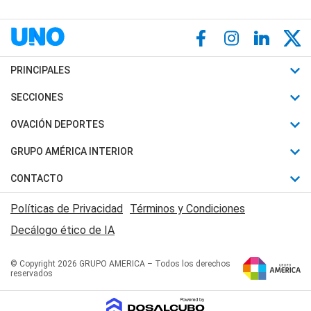
PRINCIPALES
Últimas Noticias
SECCIONES
Política
Horóscopo
OVACIÓN DEPORTES
Sociedad
Motores
Fútbol
GRUPO AMÉRICA INTERIOR
Policiales
Recetas
Mundial
Canal 7 en Vivo
CONTACTO
Judiciales
Trucos caseros
Automovilismo
Radio Nihuil
Acerca de Nosotros
Economia
Políticas de Privacidad
Términos y Condiciones
Series y Películas
Rugby
FM UNA
Contactanos
Decálogo ético de IA
Edictos y Solicitadas
Tenis
Radio Brava
Newsletter
Básquet
© Copyright 2026 GRUPO AMERICA – Todos los derechos
San Juan 8
reservados
Boxeo
Fuera de Juego