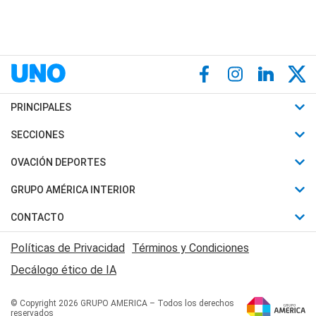
PRINCIPALES
Últimas Noticias
SECCIONES
Política
Horóscopo
OVACIÓN DEPORTES
Sociedad
Motores
Fútbol
GRUPO AMÉRICA INTERIOR
Policiales
Recetas
Mundial
Canal 7 en Vivo
CONTACTO
Judiciales
Trucos caseros
Automovilismo
Radio Nihuil
Acerca de Nosotros
Economia
Políticas de Privacidad
Términos y Condiciones
Series y Películas
Rugby
FM UNA
Contactanos
Decálogo ético de IA
Edictos y Solicitadas
Tenis
Radio Brava
Newsletter
Básquet
© Copyright 2026 GRUPO AMERICA – Todos los derechos
San Juan 8
reservados