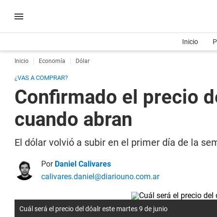
Inicio
P
Inicio
Economía
Dólar
¿VAS A COMPRAR?
Confirmado el precio d
cuando abran
El dólar volvió a subir en el primer día de la 
Por
Daniel Calivares
calivares.daniel@diariouno.com.ar
Cuál será el precio del dóalr este martes 9 de junio