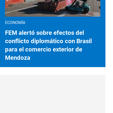
ECONOMÍA
FEM alertó sobre efectos del
conflicto diplomático con Brasil
para el comercio exterior de
Mendoza