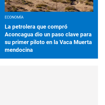
ECONOMÍA
La petrolera que compró
Aconcagua dio un paso clave para
su primer piloto en la Vaca Muerta
mendocina