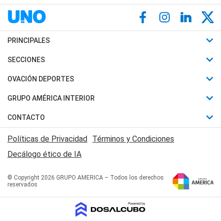
PRINCIPALES
Últimas Noticias
SECCIONES
Política
Horóscopo
OVACIÓN DEPORTES
Sociedad
Motores
Fútbol
GRUPO AMÉRICA INTERIOR
Policiales
Recetas
Mundial
Canal 7 en Vivo
CONTACTO
Judiciales
Trucos caseros
Automovilismo
Radio Nihuil
Acerca de Nosotros
Economia
Políticas de Privacidad
Términos y Condiciones
Series y Películas
Rugby
FM UNA
Contactanos
Decálogo ético de IA
Edictos y Solicitadas
Tenis
Radio Brava
Newsletter
Básquet
© Copyright 2026 GRUPO AMERICA – Todos los derechos
San Juan 8
reservados
Boxeo
Fuera de Juego