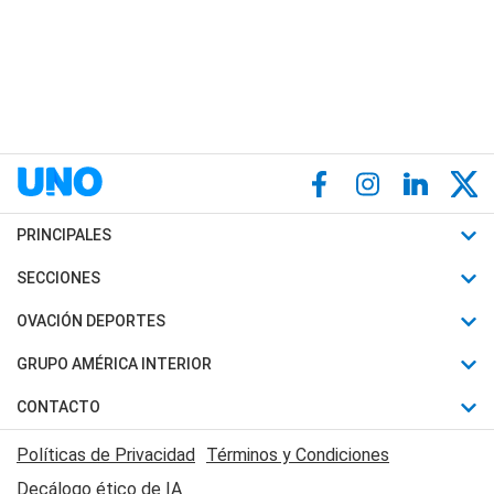
PRINCIPALES
Últimas Noticias
SECCIONES
Política
Horóscopo
OVACIÓN DEPORTES
Sociedad
Motores
Fútbol
GRUPO AMÉRICA INTERIOR
Policiales
Recetas
Mundial
Canal 7 en Vivo
CONTACTO
Judiciales
Trucos caseros
Automovilismo
Radio Nihuil
Acerca de Nosotros
Economia
Políticas de Privacidad
Términos y Condiciones
Series y Películas
Rugby
FM UNA
Contactanos
Decálogo ético de IA