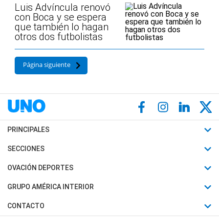
Luis Advíncula renovó
con Boca y se espera
que también lo hagan
otros dos futbolistas
Página siguiente
PRINCIPALES
Últimas Noticias
SECCIONES
Política
Horóscopo
OVACIÓN DEPORTES
Sociedad
Motores
Fútbol
GRUPO AMÉRICA INTERIOR
Policiales
Recetas
Mundial
Canal 7 en Vivo
CONTACTO
Judiciales
Trucos caseros
Automovilismo