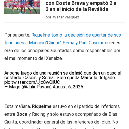
con Costa Brava y empató 2 a
2 en el inicio de la Reválida
por Walter Vasquez
Por su parte,
Riquelme tomó la decisión de apartar de sus
funciones a Mauricio"Chicho" Serna y Raúl Cascini
, quienes
eran de los principales apuntados como responsables por
el mal momento del Xeneize.
Anoche luego de una reunión se definió que den un paso al
costado. Cascini y Serna . Solo queda Marcelo delgado.
pic.twitter.com/Jjc8wOiiUC
— Mago (@JulioPavoni)
August 6, 2025
Esta mañana,
Riquelme
estuvo en el partido de inferiores
entre
Boca
y Racing y solo estuvo acompañado de Blas
Giunta, coordinador general de las Inferiores del club. No