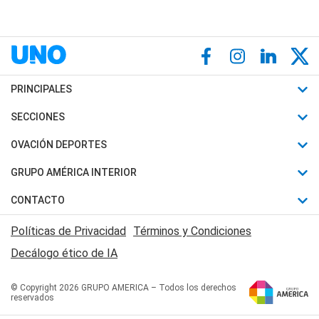
PRINCIPALES
Últimas Noticias
SECCIONES
Política
Horóscopo
OVACIÓN DEPORTES
Sociedad
Motores
Fútbol
GRUPO AMÉRICA INTERIOR
Policiales
Recetas
Mundial
Canal 7 en Vivo
CONTACTO
Judiciales
Trucos caseros
Automovilismo
Radio Nihuil
Acerca de Nosotros
Economia
Políticas de Privacidad
Términos y Condiciones
Series y Películas
Rugby
FM UNA
Contactanos
Decálogo ético de IA
Edictos y Solicitadas
Tenis
Radio Brava
Newsletter
Básquet
© Copyright 2026 GRUPO AMERICA – Todos los derechos
San Juan 8
reservados
Boxeo