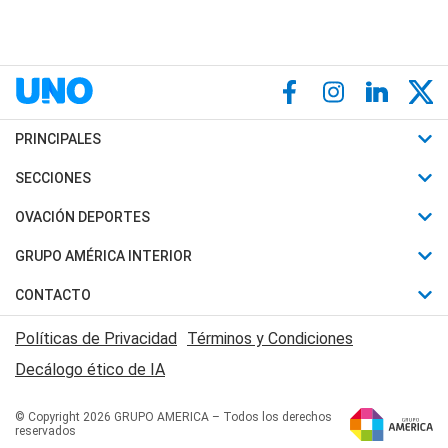
PRINCIPALES
Últimas Noticias
SECCIONES
Política
Horóscopo
OVACIÓN DEPORTES
Sociedad
Motores
Fútbol
GRUPO AMÉRICA INTERIOR
Policiales
Recetas
Mundial
Canal 7 en Vivo
CONTACTO
Judiciales
Trucos caseros
Automovilismo
Radio Nihuil
Acerca de Nosotros
Economia
Políticas de Privacidad
Términos y Condiciones
Series y Películas
Rugby
FM UNA
Contactanos
Decálogo ético de IA
Edictos y Solicitadas
Tenis
Radio Brava
Newsletter
Básquet
© Copyright 2026 GRUPO AMERICA – Todos los derechos
San Juan 8
reservados
Boxeo