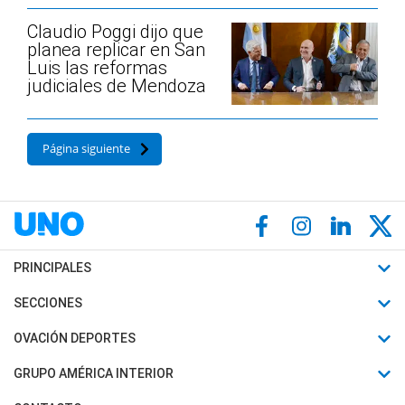
Claudio Poggi dijo que
planea replicar en San
Luis las reformas
judiciales de Mendoza
Página siguiente
PRINCIPALES
Últimas Noticias
SECCIONES
Política
Horóscopo
OVACIÓN DEPORTES
Sociedad
Motores
Fútbol
GRUPO AMÉRICA INTERIOR
Policiales
Recetas
Mundial