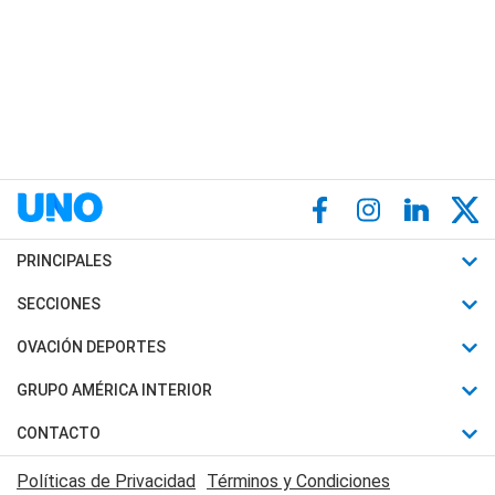
PRINCIPALES
Últimas Noticias
SECCIONES
Política
Horóscopo
OVACIÓN DEPORTES
Sociedad
Motores
Fútbol
GRUPO AMÉRICA INTERIOR
Policiales
Recetas
Mundial
Canal 7 en Vivo
CONTACTO
Judiciales
Trucos caseros
Automovilismo
Radio Nihuil
Acerca de Nosotros
Economia
Políticas de Privacidad
Términos y Condiciones
Series y Películas