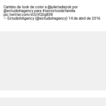
Cambio de look de color a
@julietadiazok
por
@estudiohagency
para
#secretosdefamilia
pic.twitter.com/sOzVQSg838
— EstudiohAgency (@estudiohagency)
14 de abril de 2016