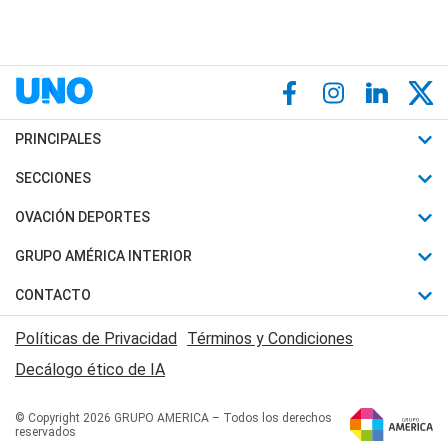
PRINCIPALES
Últimas Noticias
SECCIONES
Política
Horóscopo
OVACIÓN DEPORTES
Sociedad
Motores
Fútbol
GRUPO AMÉRICA INTERIOR
Policiales
Recetas
Mundial
Canal 7 en Vivo
CONTACTO
Judiciales
Trucos caseros
Automovilismo
Radio Nihuil
Acerca de Nosotros
Economia
Políticas de Privacidad
Términos y Condiciones
Series y Películas
Rugby
FM UNA
Contactanos
Decálogo ético de IA
Edictos y Solicitadas
Tenis
Radio Brava
Newsletter
Básquet
© Copyright 2026 GRUPO AMERICA – Todos los derechos
San Juan 8
reservados
Boxeo