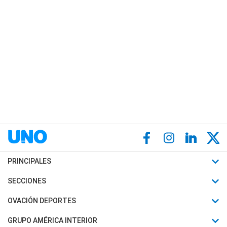
PRINCIPALES
Últimas Noticias
SECCIONES
Política
Horóscopo
OVACIÓN DEPORTES
Sociedad
Motores
Fútbol
GRUPO AMÉRICA INTERIOR