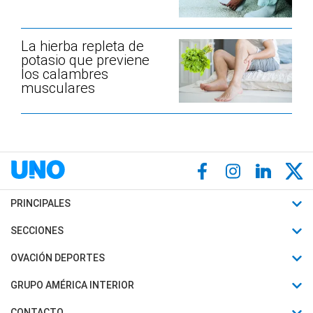
La hierba repleta de
potasio que previene
los calambres
musculares
PRINCIPALES
Últimas Noticias
SECCIONES
Política
Horóscopo
OVACIÓN DEPORTES
Sociedad
Motores
Fútbol
GRUPO AMÉRICA INTERIOR
Policiales
Recetas
Mundial
Canal 7 en Vivo
CONTACTO