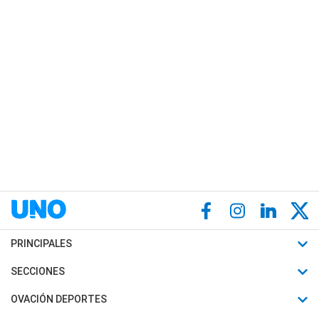
PRINCIPALES
Últimas Noticias
SECCIONES
Política
Horóscopo
OVACIÓN DEPORTES
Sociedad