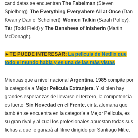
candidatas se encuentran
The Fabelman
(Steven
Spielberg),
The Everything Everywhere All at Once
(Dan
Kwan y Daniel Scheinert),
Women Talkin
(Sarah Polley),
Tár
(Todd Field) y
The Banshees of Inisherin
(Martin
McDonagh).
►TE PUEDE INTERESAR:
La película de Netflix que
todo el mundo habla y es una de las más vistas
Mientras que a nivel nacional
Argentina, 1985
compite por
la categoría a
Mejor Película Extranjera.
Y si bien hay
grandes esperanzas de llevarse el tercero, la competencia
es fuerte:
Sin Novedad en el Frente
, cinta alemana que
también se encuentra en la categoría a Mejor Película, es
su gran rival y al cual los profesionales apuestan todas sus
fichas a que le ganará al filme dirigido por Santiago Mitre.