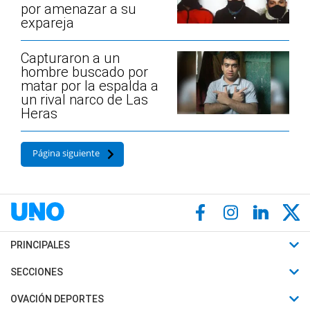
por amenazar a su
expareja
Capturaron a un
hombre buscado por
matar por la espalda a
un rival narco de Las
Heras
Página siguiente
PRINCIPALES
Últimas Noticias
SECCIONES
Política
Horóscopo
OVACIÓN DEPORTES