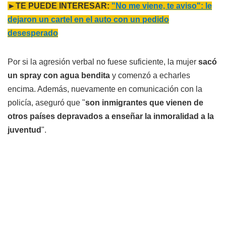
►TE PUEDE INTERESAR:
"No me viene, te aviso": le
dejaron un cartel en el auto con un pedido
desesperado
Por si la agresión verbal no fuese suficiente, la mujer
sacó
un spray con agua bendita
y comenzó a echarles
encima. Además, nuevamente en comunicación con la
policía, aseguró que "
son inmigrantes que vienen de
otros países depravados a enseñar la inmoralidad a la
juventud
".