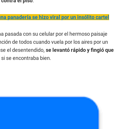
 contra el piso
.
a panadería se hizo viral por un insólito cartel
a pasada con su celular por el hermoso paisaje
nción de todos cuando vuela por los aires por un
ose el desentendido,
se levantó rápido y fingió que
 si se encontraba bien.