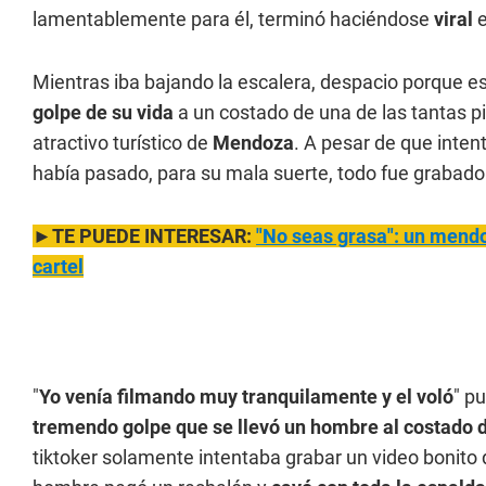
lamentablemente para él, terminó haciéndose
viral
e
Mientras iba bajando la escalera, despacio porque e
golpe de su vida
a un costado de una de las tantas pi
atractivo turístico de
Mendoza
. A pesar de que inte
había pasado, para su mala suerte, todo fue grabado
►TE PUEDE INTERESAR:
"No seas grasa": un mendo
cartel
"
Yo venía filmando muy tranquilamente y el voló
" p
tremendo golpe que se llevó un hombre al costado
tiktoker solamente intentaba grabar un video bonito 