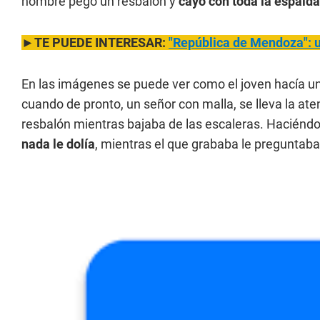
hombre pegó un resbalón y
cayó con toda la espalda
►TE PUEDE INTERESAR:
"República de Mendoza": un
En las imágenes se puede ver como el joven hacía un
cuando de pronto, un señor con malla, se lleva la ate
resbalón mientras bajaba de las escaleras. Haciénd
nada le dolía
, mientras el que grababa le preguntaba