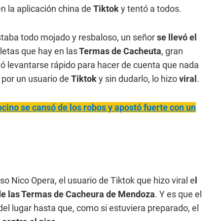
n la aplicación china de
Tiktok
y tentó a todos.
staba todo mojado y resbaloso, un señor
se llevó el
letas que hay en las
Termas de Cacheuta
, gran
ntó levantarse rápido para hacer de cuenta que nada
 por un usuario de
Tiktok
y sin dudarlo, lo hizo
viral
.
cino se cansó de los robos y apostó fuerte con un
uso Nico Opera, el usuario de Tiktok que hizo viral e
l
 de las Termas de Cacheura de Mendoza
. Y es que el
del lugar hasta que, como si estuviera preparado, el