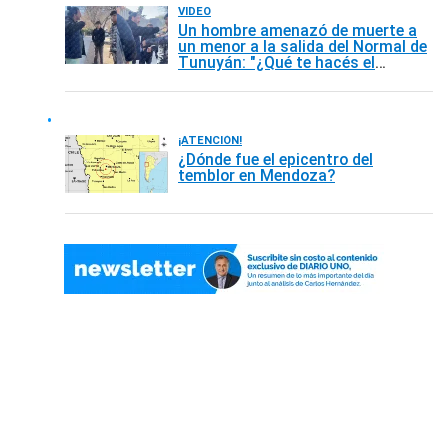
VIDEO
Un hombre amenazó de muerte a
un menor a la salida del Normal de
Tunuyán: "¿Qué te hacés el
mafioso si sos un princeso?"
¡ATENCIÓN!
¿Dónde fue el epicentro del
temblor en Mendoza?