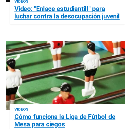
VIDEOS
Video: "Enlace estudiantill" para
luchar contra la desocupación juvenil
VIDEOS
Cómo funciona la Liga de Fútbol de
Mesa para ciegos