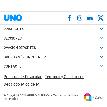
PRINCIPALES
Últimas Noticias
SECCIONES
Política
Horóscopo
OVACIÓN DEPORTES
Sociedad
Motores
Fútbol
GRUPO AMÉRICA INTERIOR
Policiales
Recetas
Mundial
Canal 7 en Vivo
CONTACTO
Judiciales
Trucos caseros
Automovilismo
Radio Nihuil
Acerca de Nosotros
Economia
Políticas de Privacidad
Términos y Condiciones
Series y Películas
Rugby
FM UNA
Contactanos
Decálogo ético de IA
Edictos y Solicitadas
Tenis
Radio Brava
Newsletter
Básquet
© Copyright 2026 GRUPO AMERICA – Todos los derechos
San Juan 8
reservados
Boxeo