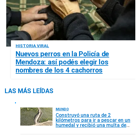
HISTORIA VIRAL
Nuevos perros en la Policía de
Mendoza: así podés elegir los
nombres de los 4 cachorros
LAS MÁS LEÍDAS
MUNDO
Construyó una ruta de 2
kilómetros para ir a pescar en un
humedal y recibió una multa de
145.000 dólares